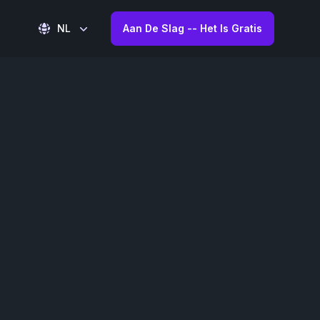
NL
Aan De Slag -- Het Is Gratis