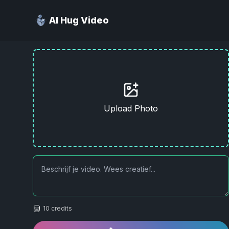
AI Hug Video
Upload Photo
10 credits