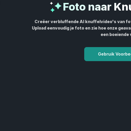
Foto naar Kn
Creëer verbluffende AI knuffelvideo's van fo
Upload eenvoudig je foto en zie hoe onze geav
een boeiende 
Gebruik Voorbe